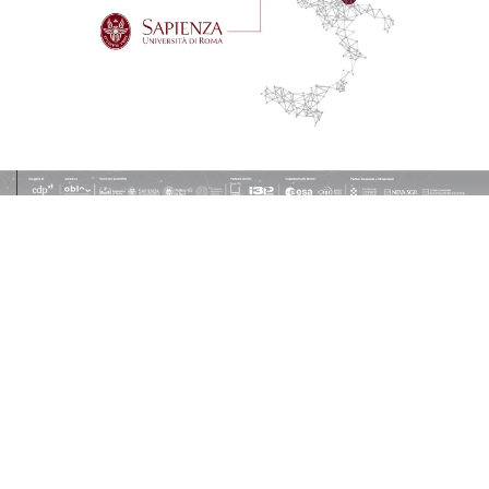
SOCIETÀ
Galaxia S.r.l.
Ufficio legale: Via Alessandria 220, Roma
(RM), 00198 Italia
CF e P.Iva 16820821003
INFO