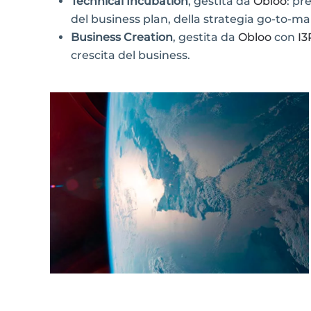
Technical Incubation
, gestita da
Obloo
: pr
del business plan, della strategia go-to-mar
Business Creation
, gestita da
Obloo
con
I3
crescita del business.