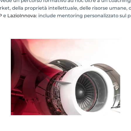
evede un percorso formativo ad hoc oltre a un coaching 
ket, della proprietà intellettuale, delle risorse umane, 
P
e
LazioInnova
: include mentoring personalizzato sul pi