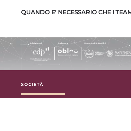
QUANDO E’ NECESSARIO CHE I TEA
SOCIETÀ
Galaxia S.r.l.
Ufficio legale: Via Alessandria 220, R
CF e P.Iva 16820821003