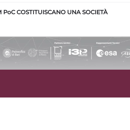
M
PoC
COSTITUISCANO UNA SOCIETÀ
oma (RM), 00198 Italia